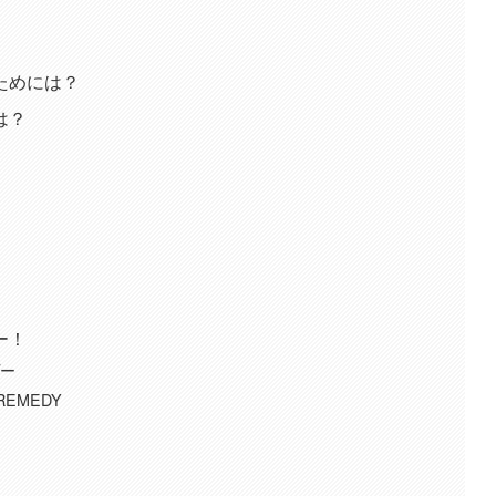
ためには？
は？
ー！
プー
REMEDY