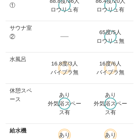
88.8度/36人
86.4度/20人
①
ロウリュ有
ロウリュ有
サウナ室
65度/5人
②
ロウリュ無
水風呂
16.8度/3人
16度/6人
バイブラ無
バイブラ無
休憩スペ
あり
あり
ース
外気浴スペー
外気浴スペー
ス有
ス有
給水機
あり
あり