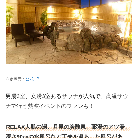
※参照元：
公式HP
男湯2室、女湯3室あるサウナが人気で、高温サウ
ナで行う熱波イベントのファンも！
RELAX人肌の湯、月見の炭酸泉、薬湯のアツ湯、
深さ90㎝の水風呂など工夫を凝らした風呂があ