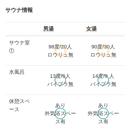
サウナ情報
男湯
女湯
サウナ室
98度/20人
90度/30人
①
ロウリュ無
ロウリュ無
水風呂
13度/6人
14度/9 人
バイブラ無
バイブラ無
休憩スペ
あり
あり
ース
外気浴スペー
外気浴スペー
ス有
ス有