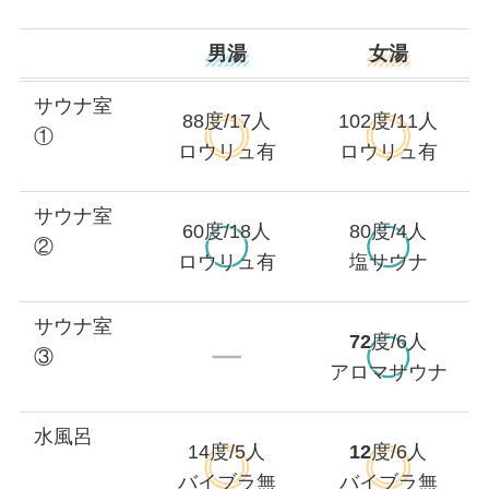
男湯
女湯
サウナ室
88度/17人
102
度/11人
①
ロウリュ有
ロウリュ有
サウナ室
60度/18人
80度/4人
②
ロウリュ有
塩サウナ
サウナ室
72
度/6人
③
アロマサウナ
水風呂
14度/5人
12
度/6人
バイブラ無
バイブラ無